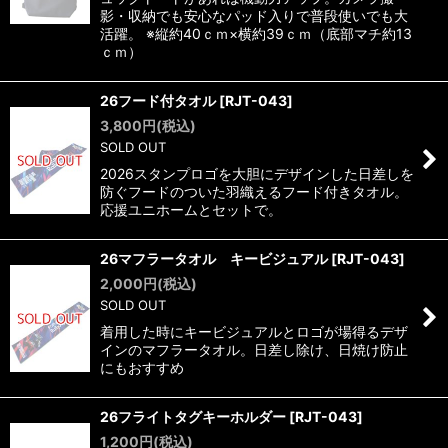
影・収納でも安心なパッド入りで普段使いでも大
活躍。 ※縦約40ｃｍ×横約39ｃｍ（底部マチ約13
ｃｍ）
26フード付タオル
[
RJT-043
]
3,800
円
(税込)
SOLD OUT
2026スタンプロゴを大胆にデザインした日差しを
防ぐフードのついた羽織えるフード付きタオル。
応援ユニホームとセットで。
26マフラータオル キービジュアル
[
RJT-043
]
2,000
円
(税込)
SOLD OUT
着用した時にキービジュアルとロゴが場得るデザ
インのマフラータオル。日差し除け、日焼け防止
にもおすすめ
26フライトタグキーホルダー
[
RJT-043
]
1,200
円
(税込)