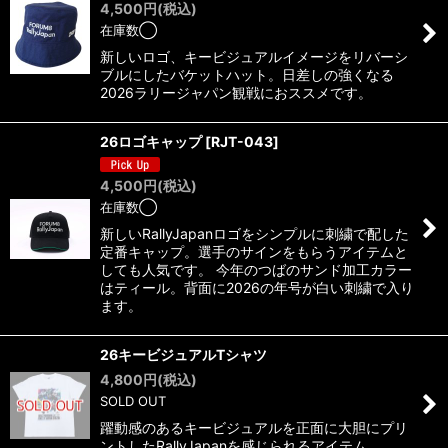
4,500
円
(税込)
在庫数◯
新しいロゴ、キービジュアルイメージをリバーシ
ブルにしたバケットハット。日差しの強くなる
2026ラリージャパン観戦におススメです。
26ロゴキャップ
[
RJT-043
]
4,500
円
(税込)
在庫数◯
新しいRallyJapanロゴをシンプルに刺繍で配した
定番キャップ。選手のサインをもらうアイテムと
しても人気です。 今年のつばのサンド加工カラー
はティール。背面に2026の年号が白い刺繍で入り
ます。
26キービジュアルTシャツ
4,800
円
(税込)
SOLD OUT
躍動感のあるキービジュアルを正面に大胆にプリ
ントしたRallyJapanを感じられるアイテム。