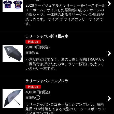
2026キービジュアルとラリーカーをベースボール
ユニホームデザインした躍動感のあるデザインの
応援シャツ。一体感のあるラリージャパン観戦が
楽しめます。 サイズは1サイズのフリーサイズで
す。
ラリージャパン折り畳み傘
2,800
円
(税込)
在庫数△
不意な雨だけでなく、夏の日差しも防げるUVカッ
ト機能付き折りたたみ傘。ラリー観戦にも持って
いきたい一本です。
ラリージャパンアンブレラ
4,800
円
(税込)
在庫数◯
ラリージャパンロゴを一新したアンブレラ。晴雨
兼用でUV対策もできる大型のモータースポーツス
タイルアンブレラ。