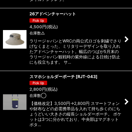
26アドベンチャーハット
4,500
円
(税込)
在庫数△
ラリージャパンとWRCの両公式ロゴを刺繍でさり
げなくまとった、ミリタリーデザインを取り入れ
たアドベンチャーハット。幅広のつばが5月末の
ラリージャパン観戦時の紫外線による日焼け防止
にも役立ちます。 サ…
スマホショルダーポーチ
[
RJT-043
]
2,800
円
(税込)
在庫数◯
【価格改定】3,500円→2,800円 スマートフォン
や財布などの必需携帯品を入れて持ち歩くのにち
ょうどいい大きさの縦長ショルダーポーチ。 ポケ
ットは3つに分かれており、中央部はマグネット
ボタ…