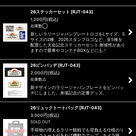
26ステッカーセット
[
RJT-043
]
1,200
円
(税込)
在庫数◯
新しいラリージャパンプレートロゴをLサイズ、S
サイズの2種、2026スタンプロゴなど、全5種を
配置した大会記念ステッカーセット 耐候性があり
ますので愛車やコンテナBOXなどにも！
26ピンバッヂ
[
RJT-043
]
2,000
円
(税込)
在庫数△
新デザインのラリージャパンプレートをピンバッ
ヂにしました。来場記念の定番グッズ。
26リュックトートバッグ
[
RJT-043
]
3,500
円
(税込)
SOLD OUT
手荷物の増えるラリー観戦でも背負える仕様のリ
ュックトートがあれば機動力アップ。カメラ撮