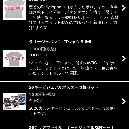
定番のRallyJapanロゴが入ったポロシャツ。今年
は速乾ドライ素材、ボタンダウン仕様で、暑くそ
して熱くなるラリー観戦をサポート。 ドライ素材
はスリムフィット型なのでゆったり着用したい方
は1サイズ…
ラリージャパンロゴTシャツ SUMI
3,500
円
(税込)
SOLD OUT
シンプルなロゴTシャツ。背面のWRCロゴをその
ままに、ブラックとはまた一味違うスミ色と爽や
かなアシッドブルーで展開。
26キービジュアルポスター/3枚セット
1,500
円
(税込)
在庫数△
2026大会のキービジュアルのポスター。3図柄セ
ットです。
26クリアファイル キービジュアル/3枚セット