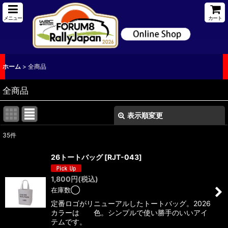
メニュー
カート
ホーム
>
全商品
全商品
表示順変更
閉じる
35
件
表示数
:
26トートバッグ
[
RJT-043
]
並び順
:
1,800
円
(税込)
在庫数◯
絞り込む
定番ロゴがリニューアルしたトートバッグ。2026
カラーは 色。シンプルで使い勝手のいいアイ
テムです。