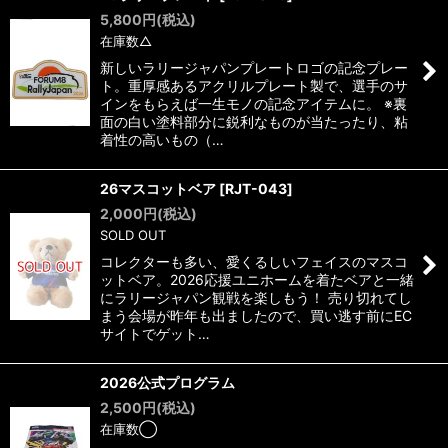
5,800
円
(税込)
在庫数△
新しいラリージャパンプレートロゴの記念プレー
ト。重厚感あるアクリルプレート製で、選手のサ
インをもらえば一生モノの記念アイテムに。 ※裏
面の白い塗料部分に鋭利なものが当たったり、粘
着性の高いもの（…
26マスコットベア
[
RJT-043
]
2,000
円
(税込)
SOLD OUT
コレクターも多い、愛くるしいフェイスのマスコ
ットベア。2026応援ユニホームを着たベアと一緒
にラリージャパン観戦を楽しもう！ 売り切れてし
まう会場が昨年も出ましたので、買い逃す前にEC
サイトでゲット…
2026公式プログラム
2,500
円
(税込)
在庫数◯