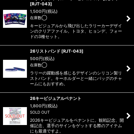
[
RJT-043
]
1,500
円
(税込)
在庫数◯
キービジュアルから飛び出したラリーカーデザイ
ンのクリアファイル。トヨタ、ヒョンデ、フォー
ドの3種セット。
26リストバンド
[
RJT-043
]
500
円
(税込)
在庫数◯
ラリーの躍動感を感じるデザインのシリコン製リ
ストバンド。キーホルダーと一緒にバッグのチャ
ームにもおすすめ。
26キービジュアルペナント
1,800
円
(税込)
SOLD OUT
2026キービジュアルをペナントに。観戦記念、開
催記念、選手のサインをゲットする際のアイテム
にも最適ですよ。