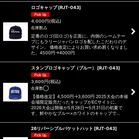
ロゴキャップ
[
RJT-043
]
4,000
円
(税込)
在庫数△
定番のロゴ(旧ロゴ)を正面に、内側のシームテー
プにもラリージャパンロゴを配したこだわりのデ
ザイン。 価格改定によりお買い求め易くなりまし
た。4500円→4000円
スタンプロゴキャップ（ブルー）
[
RJT-043
]
3,600
円
(税込)
在庫数◯
【価格改定】4,500円→3,600円 2025大会の本催
会場限定販売だったキャップがECサイトに。
2026大会は開催が5月28日〜5月31日の初夏で
す、鮮やかなブルー×ホワイトのキャップで…
26リバーシブルバケットハット
[
RJT-043
]