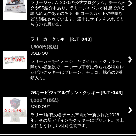
ラリージャパン2026の公式プログラム。チーム紹
介やSS紹介もあり、ラリージャパンが体感できる
読み応えのあるのある1冊 コースガイドや物販な
ども網羅されています。選手にサインを入れても
らうのも思い出…
ラリーカークッキー
[
RJT-043
]
1,500
円
(税込)
SOLD OUT
ラリーカーをイメージしたダイカットクッキー。
障がい者施設で、一つ一つ丁寧に作られる特別レ
シピのクッキーはプレーン、チョコ、抹茶の3種
類入り。
26キービジュアルプリントクッキー
[
RJT-043
]
1,000
円
(税込)
SOLD OUT
ラリー1参戦の各チーム車両が一新された2026
年。その新デザインをクッキーにプリント。お土
産にもうれしい個別包装です。