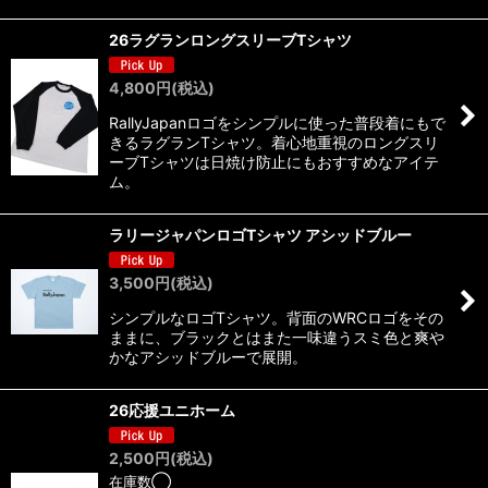
26ラグランロングスリーブTシャツ
4,800
円
(税込)
RallyJapanロゴをシンプルに使った普段着にもで
きるラグランTシャツ。着心地重視のロングスリ
ーブTシャツは日焼け防止にもおすすめなアイテ
ム。
ラリージャパンロゴTシャツ アシッドブルー
3,500
円
(税込)
シンプルなロゴTシャツ。背面のWRCロゴをその
ままに、ブラックとはまた一味違うスミ色と爽や
かなアシッドブルーで展開。
26応援ユニホーム
2,500
円
(税込)
在庫数◯