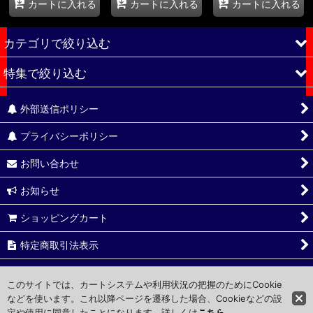
カートに入れる
カートに入れる
カートに入れる
カテゴリで絞り込む
特集で絞り込む
ウェア
外部送信ポリシー
キャップ／ハット
全商品
プライバシーポリシー
バック／ポーチ
キービジュアル
お問い合わせ
雑貨
スタンプロゴ
お知らせ
食品
SALE
ショッピングカート
コレクション
価格変更
特定商取引法表示
ご利用ガイド
このサイトでは、カートシステムや利用状況の把握のためにCookie
などを使います。これ以降ページを遷移した場合、Cookieなどの設
定や使用に同意したことになります。詳しくは
こちら