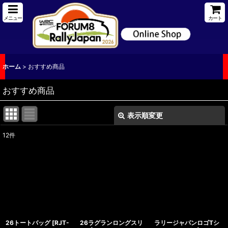
メニュー
カート
ホーム
>
おすすめ商品
おすすめ商品
表示順変更
閉じる
12
件
表示数
:
並び順
:
絞り込む
26トートバッグ
[
RJT-
26ラグランロングスリ
ラリージャパンロゴTシ