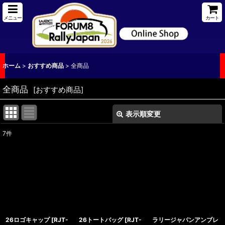
メニュー
カート
ホーム
>
おすすめ商品
>
全商品
全商品
[
おすすめ商品
]
表示順変更
閉じる
7
件
表示数
:
並び順
:
絞り込む
26ロゴキャップ
[
RJT-
26トートバッグ
[
RJT-
ラリージャパンアンブレ